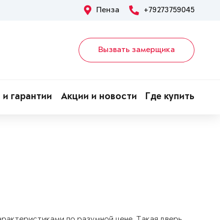
Пенза
+79273759045
Вызвать замерщика
 и гарантии
Акции и новости
Где купить
арактеристиками по разумной цене. Такая дверь