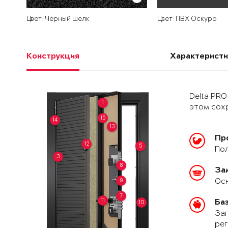
Цвет: Черный шелк
Цвет: ПВХ Оскуро
Конструкция
Характеристи
Delta PRO
1
этом сохр
15
14
13
Пр
12
5
Пол
3
8
За
Осн
9
7
11
Ба
10
Зап
рег