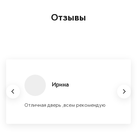
Отзывы
Татьяна Роганова
Качество дверей на высоте —
прочные и стильные! Установка
прошла быстро и без проблем.
Консультанты были
профессиональными и вежливыми,
помогли с выбором, ответили на все
вопросы и предложили хорошие
советы по установке. Рекомендую ...