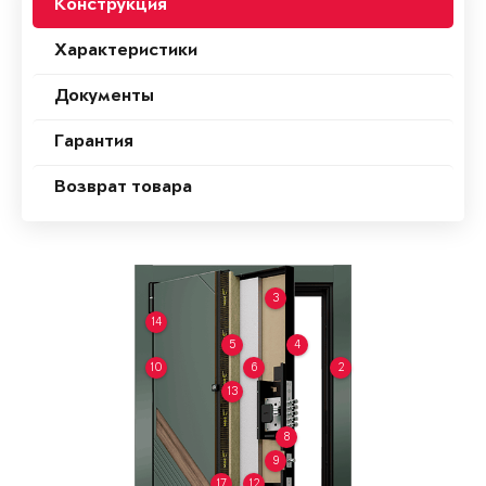
Конструкция
Характеристики
Документы
Гарантия
Возврат товара
3
14
5
4
10
6
2
13
8
9
17
12