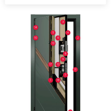
3
14
5
4
10
6
2
13
8
9
17
12
11
7
1
16