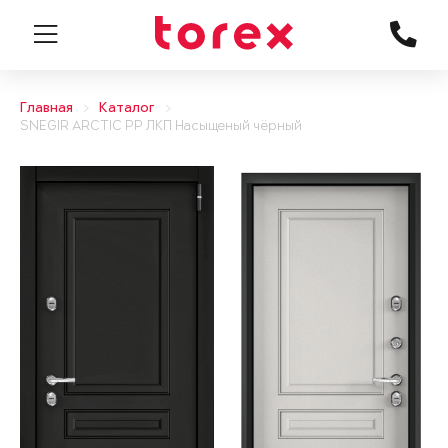
Главная
Каталог
SNEGIR ARCTIC PP ЛКП Насыщеный чёрный