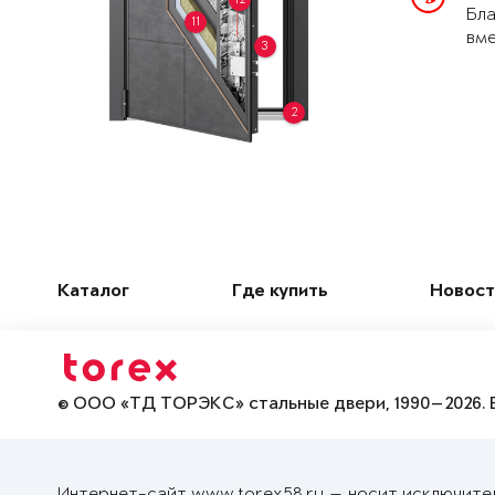
Бла
11
вме
3
2
Каталог
Где купить
Новост
© ООО «ТД ТОРЭКС» стальные двери, 1990—2026. 
Интернет-сайт www.torex58.ru — носит исключите