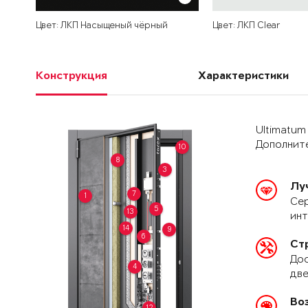
Цвет: ЛКП Насыщеный чёрный
Цвет: ЛКП Clear
Конструкция
Характеристики
Ultimatum
Дополните
10
8
3
Лу
7
1
Сер
5
13
ин
14
9
6
Ст
Дос
4
две
Во
12