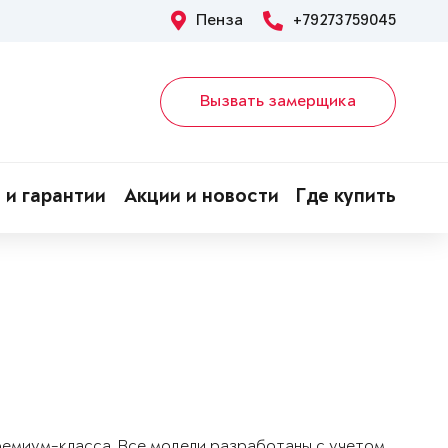
Пенза
+79273759045
Вызвать замерщика
 и гарантии
Акции и новости
Где купить
!
ремиум-класса. Все модели разработаны с учетом