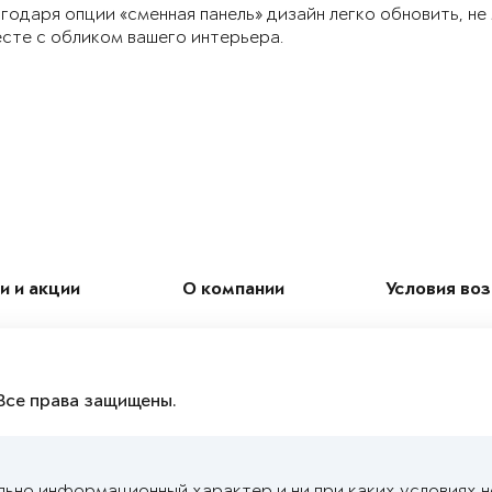
годаря опции «сменная панель» дизайн легко обновить, не
сте с обликом вашего интерьера.
и и акции
О компании
Условия во
Все права защищены.
льно информационный характер и ни при каких условиях 